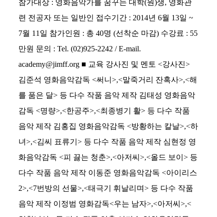
참가대상 : 영화음악가를 꿈꾸는 대학(원)생, 영화관
련 전공자 또는 일반인 접수기간 : 2014년 6월 13일 ~
7월 11일 참가인원 : 총 40명 (선착순 마감) 수강료 : 55
만원 문의 : Tel. (02)925-2242 / E-mail.
academy@jimff.org ■ 교육 강사진 및 멘토 <강사진>
김준석 영화음악감독 <써니>,<말죽거리 잔혹사>,<해
를 품은 달> 등 다수 작품 음악 제작 김태성 영화음악
감독 <명량>,<한공주>,<최종병기 활> 등 다수 작품
음악 제작 김홍집 영화음악감독 <방황하는 칼날>,<하
녀>,<김씨 표류기> 등 다수 작품 음악 제작 심현정 영
화음악감독 <피 끓는 청춘>,<아저씨>,<올드 보이> 등
다수 작품 음악 제작 이동준 영화음악감독 <아이리스
2>,<7번방의 선물>,<태극기 휘날리며> 등 다수 작품
음악 제작 이정범 영화감독<우는 남자>,<아저씨>,<