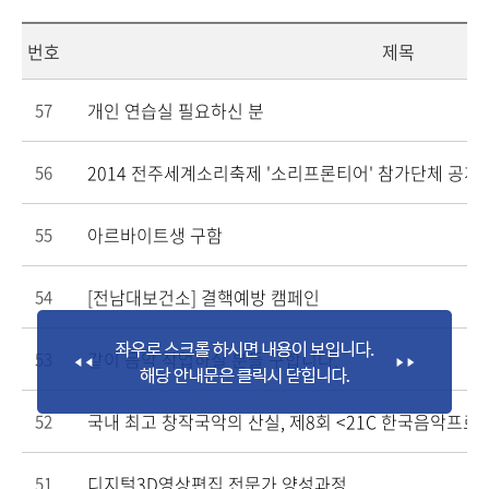
번호
제목
개인 연습실 필요하신 분
57
2014 전주세계소리축제 '소리프론티어' 참가단체 공개
56
아르바이트생 구함
55
[전남대보건소] 결핵예방 캠페인
54
같이 음악 작업하실 분들 구합니다.
53
국내 최고 창작국악의 산실, 제8회 <21C 한국음악프로
52
디지털3D영상편집 전문가 양성과정
51